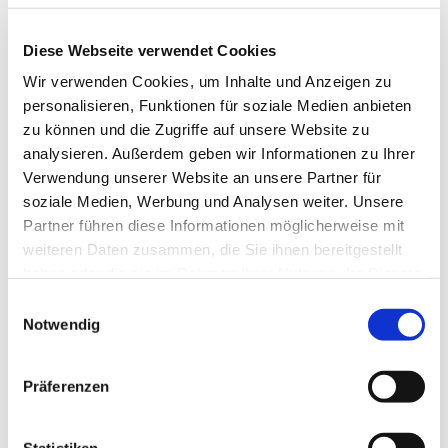
Diese Webseite verwendet Cookies
Wir verwenden Cookies, um Inhalte und Anzeigen zu
Vor wichtigen Landtagswahlen denken wir über
personalisieren, Funktionen für soziale Medien anbieten
das Verhältnis von Kirche und Staat nach: Welche
zu können und die Zugriffe auf unsere Website zu
Aufgabe haben Christ:innen in der Gesellschaft?
analysieren. Außerdem geben wir Informationen zu Ihrer
Sollen sie die Politik den Politikern überlassen?
Verwendung unserer Website an unsere Partner für
Oder sich einmischen? - Ein Abendgottesdienst zur
soziale Medien, Werbung und Analysen weiter. Unsere
eigenen Orientierung.
Partner führen diese Informationen möglicherweise mit
weiteren Daten zusammen, die Sie ihnen bereitgestellt
haben oder die sie im Rahmen Ihrer Nutzung der Dienste
gesammelt haben.
Einwilligungsauswahl
Notwendig
Präferenzen
Statistiken