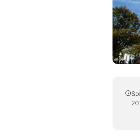
So
20