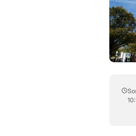
So
10