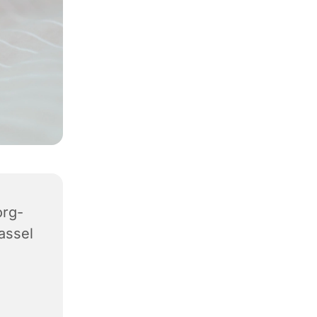
org-
assel