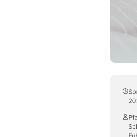
So
20
Pf
Sc
Fu