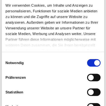
Wir verwenden Cookies, um Inhalte und Anzeigen zu
In der Regel in den geraden Kalenderwochen und
personalisieren, Funktionen für soziale Medien anbieten
zusätzlich zu Probenwochenenden trifft sich der
zu können und die Zugriffe auf unsere Website zu
ca. 25köpfige "Kammerchor der Kantorei
analysieren. Außerdem geben wir Informationen zu Ihrer
Kreuzkirche" zu intensiver Probenarbeit.
Verwendung unserer Website an unsere Partner für
soziale Medien, Werbung und Analysen weiter. Unsere
Partner führen diese Informationen möglicherweise mit
weiteren Daten zusammen, die Sie ihnen bereitgestellt
haben oder die sie im Rahmen Ihrer Nutzung der Dienste
gesammelt haben.
Einwilligungsauswahl
Notwendig
Präferenzen
Statistiken