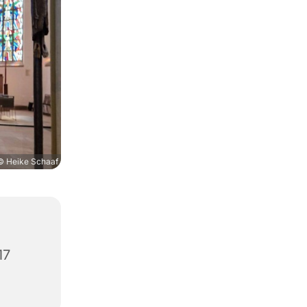
© Heike Schaaf
17