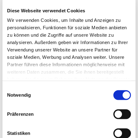
und dabei Freude haben am Austausch und
Diese Webseite verwendet Cookies
fröhlicher Gemeinschaft: Hierzu trifft sich die
Seniorengymnastik im Gemeindesaal der
Wir verwenden Cookies, um Inhalte und Anzeigen zu
Markuskirche. Die Gruppe freut sich über
personalisieren, Funktionen für soziale Medien anbieten
Menschen, die Lust haben, mitzumachen.
zu können und die Zugriffe auf unsere Website zu
analysieren. Außerdem geben wir Informationen zu Ihrer
Bei Interesse melden Sie sich gern bei Frau Seifert;
Verwendung unserer Website an unsere Partner für
Tel.: 0561-27861.
soziale Medien, Werbung und Analysen weiter. Unsere
Partner führen diese Informationen möglicherweise mit
weiteren Daten zusammen, die Sie ihnen bereitgestellt
haben oder die sie im Rahmen Ihrer Nutzung der Dienste
gesammelt haben.
Einwilligungsauswahl
Notwendig
Präferenzen
Statistiken