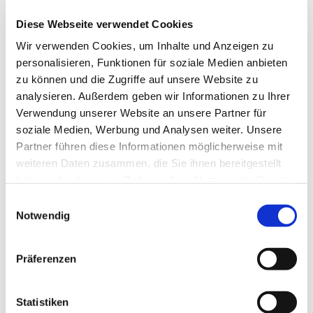
und dabei Freude haben am Austausch und
Diese Webseite verwendet Cookies
fröhlicher Gemeinschaft: Hierzu trifft sich die
Seniorengymnastik im Gemeindesaal der
Wir verwenden Cookies, um Inhalte und Anzeigen zu
Markuskirche. Die Gruppe freut sich über
personalisieren, Funktionen für soziale Medien anbieten
Menschen, die Lust haben, mitzumachen.
zu können und die Zugriffe auf unsere Website zu
analysieren. Außerdem geben wir Informationen zu Ihrer
Bei Interesse melden Sie sich gern bei Frau Seifert;
Verwendung unserer Website an unsere Partner für
Tel.: 0561-27861.
soziale Medien, Werbung und Analysen weiter. Unsere
Partner führen diese Informationen möglicherweise mit
weiteren Daten zusammen, die Sie ihnen bereitgestellt
haben oder die sie im Rahmen Ihrer Nutzung der Dienste
gesammelt haben.
Einwilligungsauswahl
Notwendig
Präferenzen
Statistiken