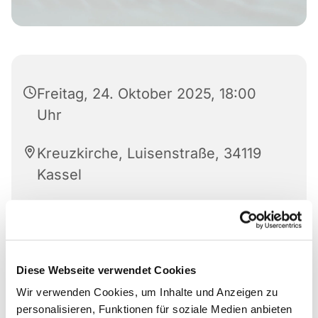
Freitag, 24. Oktober 2025, 18:00
Uhr
Kreuzkirche, Luisenstraße, 34119
Kassel
Fr 24. Okt., 18 Uhr, Foyer der Kreuzkirche
Diese Webseite verwendet Cookies
Theologische Werkstatt: „Ist das Alte Testament
Wir verwenden Cookies, um Inhalte und Anzeigen zu
kriegerisch?”
personalisieren, Funktionen für soziale Medien anbieten